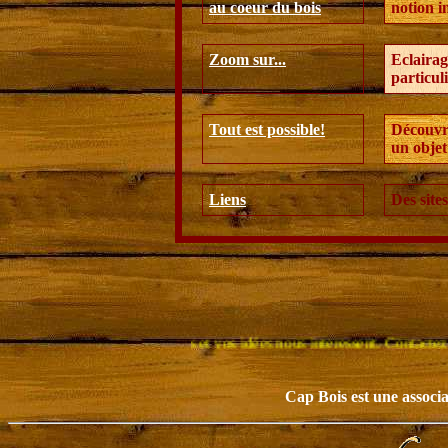
au coeur du bois
notion in
Zoom sur...
Eclairag
particuli
Tout est possible!
Découvre
un objet
Liens
Des site
 interrogations et vos idées nous interessent. Contactez nous !
Cap Bois est une associat