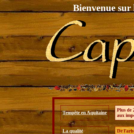
Bienvenue sur l
Plus de 
Tempête en Aquitaine
aux impo
La qualité
De l'arb